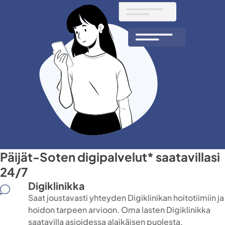
Päijät-Soten digipalvelut* saatavillasi
24/7
Digiklinikka
Saat joustavasti yhteyden Digiklinikan hoitotiimiin ja
hoidon tarpeen arvioon. Oma lasten Digiklinikka
saatavilla asioidessa alaikäisen puolesta.