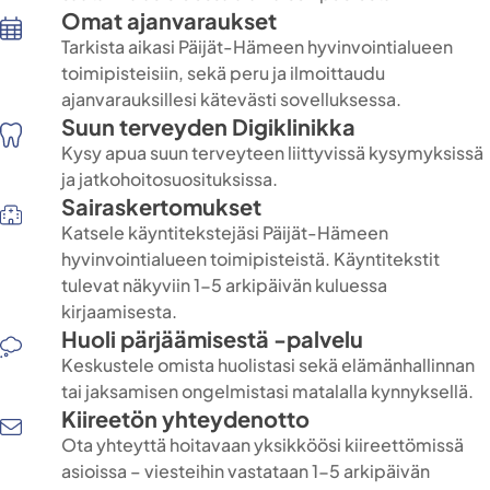
Omat ajanvaraukset
Tarkista aikasi Päijät-Hämeen hyvinvointialueen
toimipisteisiin, sekä peru ja ilmoittaudu
ajanvarauksillesi kätevästi sovelluksessa.
Suun terveyden Digiklinikka
Kysy apua suun terveyteen liittyvissä kysymyksissä
ja jatkohoitosuosituksissa.
Sairaskertomukset
Katsele käyntitekstejäsi Päijät-Hämeen
hyvinvointialueen toimipisteistä. Käyntitekstit
tulevat näkyviin 1-5 arkipäivän kuluessa
kirjaamisesta.
Huoli pärjäämisestä -palvelu
Keskustele omista huolistasi sekä elämänhallinnan
tai jaksamisen ongelmistasi matalalla kynnyksellä.
Kiireetön yhteydenotto
Ota yhteyttä hoitavaan yksikköösi kiireettömissä
asioissa – viesteihin vastataan 1-5 arkipäivän