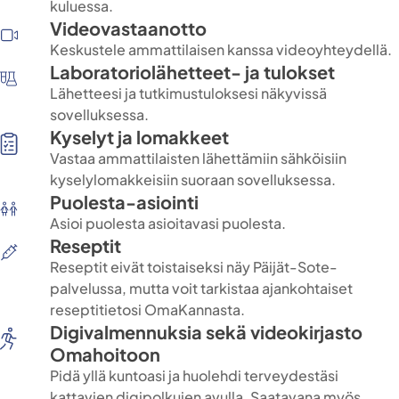
kuluessa.
Videovastaanotto
Keskustele ammattilaisen kanssa videoyhteydellä.
Laboratoriolähetteet- ja tulokset
Lähetteesi ja tutkimustuloksesi näkyvissä
sovelluksessa.
Kyselyt ja lomakkeet
Vastaa ammattilaisten lähettämiin sähköisiin
kyselylomakkeisiin suoraan sovelluksessa.
Puolesta-asiointi
Asioi puolesta asioitavasi puolesta.
Reseptit
Reseptit eivät toistaiseksi näy Päijät-Sote-
palvelussa, mutta voit tarkistaa ajankohtaiset
reseptitietosi OmaKannasta.
Digivalmennuksia sekä videokirjasto
Omahoitoon
Pidä yllä kuntoasi ja huolehdi terveydestäsi
kattavien digipolkujen avulla. Saatavana myös